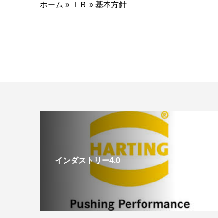
ホーム
»
ＩＲ
»
基本方針
インダストリー4.0