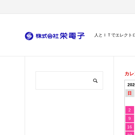
人とＩＴでエレクト
カレ
20
日
2
9
16