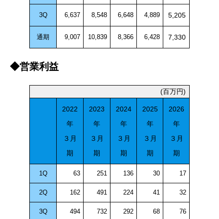
3Q
6,637
8,548
6,648
4,889
5,205
通期
9,007
10,839
8,366
6,428
7,330
◆営業利益
(百万円)
2022
2023
2024
2025
2026
年
年
年
年
年
３月
３月
３月
３月
３月
期
期
期
期
期
1Q
63
251
136
30
17
2Q
162
491
224
41
32
3Q
494
732
292
68
76