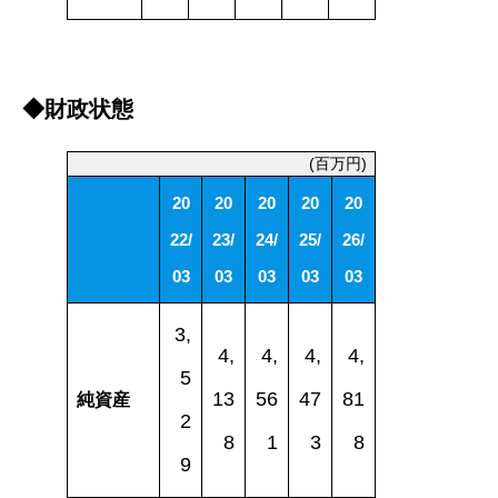
◆財政状態
(百万円)
20
20
20
20
20
22/
23/
24/
25/
26/
03
03
03
03
03
3,
4,
4,
4,
4,
5
13
56
47
81
純資産
2
8
1
3
8
9