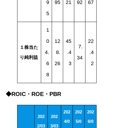
9
95
21
92
67
5
1
0
12
45
22
7.
１株当た
4.
8.
.4
.4
り純利益
34
6
26
3
2
8
◆ROIC・ROE・PBR
202
202
202
202
202
4/0
5/0
6/0
2/03
3/03