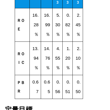
3
3
3
16.
16.
5.
0.
2.
ＲＯ
28
99
30
82
45
Ｅ
％
％
％
％
％
13.
14.
4.
1.
2.
ＲＯ
94
76
55
20
10
ＩＣ
％
％
％
％
％
0.6
0.6
0.
0.
0.
ＰＢ
Ｒ
7
5
56
51
50
定量目標