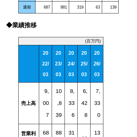
通期
687
881
319
63
139
◆業績推移
(百万円)
20
20
20
20
20
22/
23/
24/
25/
26/
03
03
03
03
03
9,
10
8,
6,
7,
00
,8
33
42
33
売上高
7
39
6
8
0
68
88
31
13
営業利