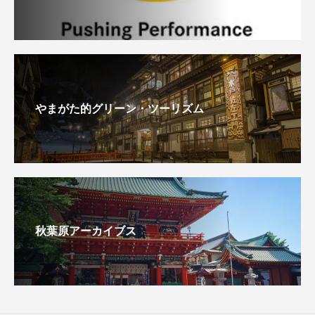
やまがた的グリーン・ツーリズム
秋葉原アーカイブス