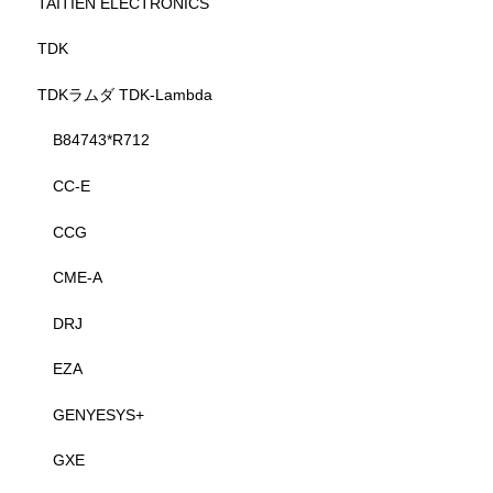
TAITIEN ELECTRONICS
TDK
TDKラムダ TDK-Lambda
B84743*R712
CC-E
CCG
CME-A
DRJ
EZA
GENYESYS+
GXE