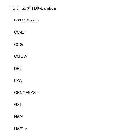
TDKラムダ TDK-Lambda
B84743*R712
CC-E
CCG
CME-A
DRJ
EZA
GENYESYS+
GXE
HWS
HWS-A